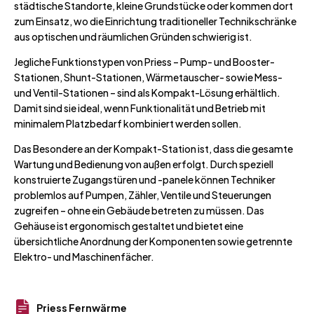
städtische Standorte, kleine Grundstücke oder kommen dort
zum Einsatz, wo die Einrichtung traditioneller Technikschränke
aus optischen und räumlichen Gründen schwierig ist.
Jegliche Funktionstypen von Priess – Pump- und Booster-
Stationen, Shunt-Stationen, Wärmetauscher- sowie Mess-
und Ventil-Stationen – sind als Kompakt-Lösung erhältlich.
Damit sind sie ideal, wenn Funktionalität und Betrieb mit
minimalem Platzbedarf kombiniert werden sollen.
Das Besondere an der Kompakt-Station ist, dass die gesamte
Wartung und Bedienung von außen erfolgt. Durch speziell
konstruierte Zugangstüren und -panele können Techniker
problemlos auf Pumpen, Zähler, Ventile und Steuerungen
zugreifen – ohne ein Gebäude betreten zu müssen. Das
Gehäuse ist ergonomisch gestaltet und bietet eine
übersichtliche Anordnung der Komponenten sowie getrennte
Elektro- und Maschinenfächer.
Priess Fernwärme