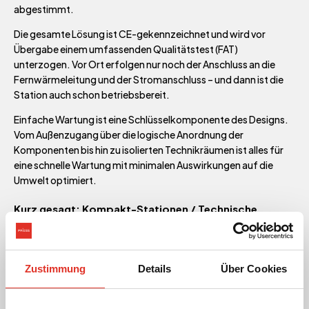
abgestimmt.
Die gesamte Lösung ist CE-gekennzeichnet und wird vor
Übergabe einem umfassenden Qualitätstest (FAT)
unterzogen. Vor Ort erfolgen nur noch der Anschluss an die
Fernwärmeleitung und der Stromanschluss – und dann ist die
Station auch schon betriebsbereit.
Einfache Wartung ist eine Schlüsselkomponente des Designs.
Vom Außenzugang über die logische Anordnung der
Komponenten bis hin zu isolierten Technikräumen ist alles für
eine schnelle Wartung mit minimalen Auswirkungen auf die
Umwelt optimiert.
Kurz gesagt: Kompakt-Stationen / Technische
Versorgungsstationen von Priess kombinieren
technische Exzellenz mit niedrigem Platzaufwand,
effektiver Ventilation und einfachem Zugang – perfekt
für moderne Fernwärme in dicht besiedelten Gebieten
Zustimmung
Details
Über Cookies
oder beengten Verhältnissen.