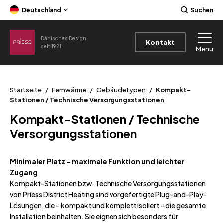
Deutschland
Suchen
Dänisches Design
Kontakt
seit 1921
Menu
Startseite
/
Fernwärme
/
Gebäudetypen
/
Kompakt-
Stationen / Technische Versorgungsstationen
Kompakt-Stationen / Technische
Versorgungsstationen
Minimaler Platz – maximale Funktion und leichter
Zugang
Kompakt-Stationen bzw. Technische Versorgungsstationen
von Priess District Heating sind vorgefertigte Plug-and-Play-
Lösungen, die – kompakt und komplett isoliert – die gesamte
Installation beinhalten. Sie eignen sich besonders für