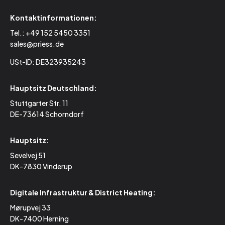
Kontaktinformationen:
Tel.:
+49 152 5450 3351
sales@priess.de
USt-ID: DE323935243
Hauptsitz Deutschland:
Stuttgarter Str. 11
DE-73614 Schorndorf
Hauptsitz:
Sevelvej 51
DK-7830 Vinderup
Digitale Infrastruktur & District Heating:
Mørupvej 33
DK-7400 Herning