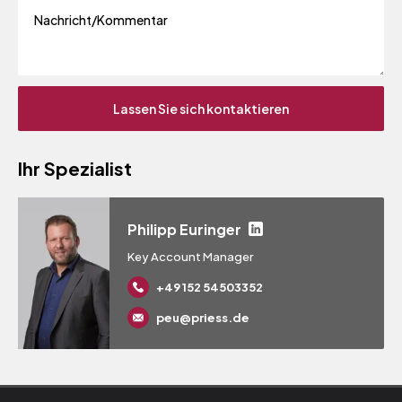
Ihr Spezialist
Philipp Euringer
Key Account Manager
+49 152 54503352
peu@priess.de