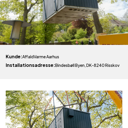
Kunde
AffaldVarme Aarhus
Installationsadresse
Bindesbøll Byen, DK-8240 Risskov