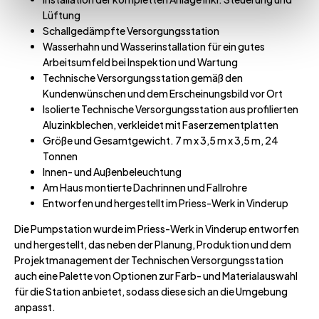
Lüftung
Schallgedämpfte Versorgungsstation
Wasserhahn und Wasserinstallation für ein gutes
Arbeitsumfeld bei Inspektion und Wartung
Technische Versorgungsstation gemäß den
Kundenwünschen und dem Erscheinungsbild vor Ort
Isolierte Technische Versorgungsstation aus profilierten
Aluzinkblechen, verkleidet mit Faserzementplatten
Größe und Gesamtgewicht. 7 m x 3,5 m x 3,5 m, 24
Tonnen
Innen- und Außenbeleuchtung
Am Haus montierte Dachrinnen und Fallrohre
Entworfen und hergestellt im Priess-Werk in Vinderup
Die Pumpstation wurde im Priess-Werk in Vinderup entworfen
und hergestellt, das neben der Planung, Produktion und dem
Projektmanagement der Technischen Versorgungsstation
auch eine Palette von Optionen zur Farb- und Materialauswahl
für die Station anbietet, sodass diese sich an die Umgebung
anpasst.