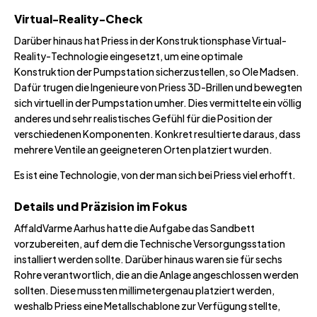
Virtual-Reality-Check
Darüber hinaus hat Priess in der Konstruktionsphase Virtual-
Reality-Technologie eingesetzt, um eine optimale
Konstruktion der Pumpstation sicherzustellen, so Ole Madsen.
Dafür trugen die Ingenieure von Priess 3D-Brillen und bewegten
sich virtuell in der Pumpstation umher. Dies vermittelte ein völlig
anderes und sehr realistisches Gefühl für die Position der
verschiedenen Komponenten. Konkret resultierte daraus, dass
mehrere Ventile an geeigneteren Orten platziert wurden.
Es ist eine Technologie, von der man sich bei Priess viel erhofft.
Details und Präzision im Fokus
AffaldVarme Aarhus hatte die Aufgabe das Sandbett
vorzubereiten, auf dem die Technische Versorgungsstation
installiert werden sollte. Darüber hinaus waren sie für sechs
Rohre verantwortlich, die an die Anlage angeschlossen werden
sollten. Diese mussten millimetergenau platziert werden,
weshalb Priess eine Metallschablone zur Verfügung stellte,