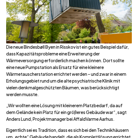
Die neue Bindesbøll Byen in Risskov ist ein gutes Beispiel dafür,
dass Kapazitätsprobleme eine Erweiterung der
Wärmeversorgung erforderlich machen können. Dort sollte
eine neue Pumpstation als Ersatz für eine kleinere
Wärmetauscherstation errichtet werden – und zwar in einem
Erholungsgebiet rund um die alte psychiatrische Klinik mit
vielen denkmalgeschützten Bäumen, was berücksichtigt
werden musste.
„Wir wollten eine Lösung mit kleinerem Platzbedarf, da auf
dem Gelände kein Platz für ein größeres Gebäude war“, sagt
Anders Lund, Projektmanager bei AffaldVarme Aarhus.
Eigentlich sei es Tradition, dass es sich bei den Technikhäusern
um „echte“ Gebäude handelt, die als Komplettlösung errichtet