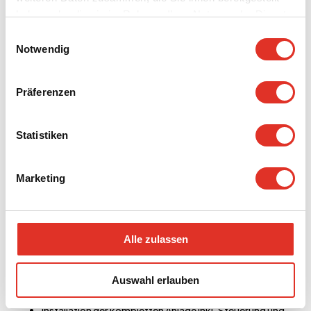
etwa die Bauleitung, die Belästigung für die Bürger und so
haben oder die sie im Rahmen Ihrer Nutzung der Dienste
weiter“, sagt Ole Madsen, Priess. Er fasst zusammen:
gesammelt haben.
Einwilligungsauswahl
„Es war ein guter Prozess, bei dem alle mit der Lösung zufrieden
Notwendig
waren und dank dem die Bewohner in Zukunft in der kalten
Jahreszeit genug Wärme haben.“
Präferenzen
Auftrag
Errichtung einer neuen Pumpstation im Zusammenhang mit
Statistiken
dem Ausbau des Fernwärmenetzes in Risskov.
Lösung
Marketing
Vorgefertigte Technische Versorgungsstation von Priess als
Plug-and-Play
Design und Layout
Alle zulassen
CE-Kennzeichnung
Vorfertigung von Rohren und Komponenten
Konstruktionsabnahme des Rohrdesigns und der
Auswahl erlauben
Technischen Versorgungsstation
Installation der kompletten Anlage inkl. Steuerung und