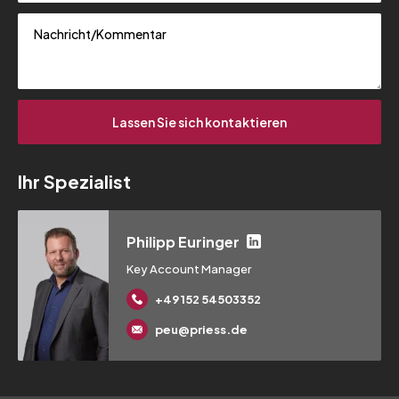
Ihr Spezialist
Philipp Euringer
Key Account Manager
+49 152 54503352
peu@priess.de