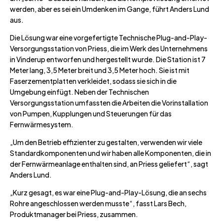
werden, aber es sei ein Umdenken im Gange, führt Anders Lund
aus.
Die Lösung war eine vorgefertigte Technische Plug-and-Play-
Versorgungsstation von Priess, die im Werk des Unternehmens
in Vinderup entworfen und hergestellt wurde. Die Station ist 7
Meter lang, 3,5 Meter breit und 3,5 Meter hoch. Sie ist mit
Faserzementplatten verkleidet, sodass sie sich in die
Umgebung einfügt. Neben der Technischen
Versorgungsstation umfassten die Arbeiten die Vorinstallation
von Pumpen, Kupplungen und Steuerungen für das
Fernwärmesystem.
„Um den Betrieb effizienter zu gestalten, verwenden wir viele
Standardkomponenten und wir haben alle Komponenten, die in
der Fernwärmeanlage enthalten sind, an Priess geliefert“, sagt
Anders Lund.
„Kurz gesagt, es war eine Plug-and-Play-Lösung, die an sechs
Rohre angeschlossen werden musste“, fasst Lars Bech,
Produktmanager bei Priess, zusammen.