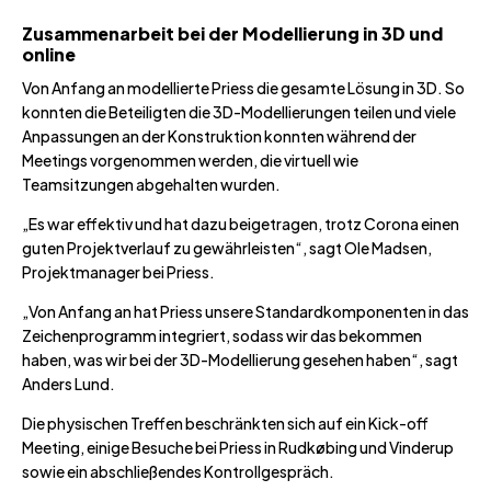
Zusammenarbeit bei der Modellierung in 3D und
online
Von Anfang an modellierte Priess die gesamte Lösung in 3D. So
konnten die Beteiligten die 3D-Modellierungen teilen und viele
Anpassungen an der Konstruktion konnten während der
Meetings vorgenommen werden, die virtuell wie
Teamsitzungen abgehalten wurden.
„Es war effektiv und hat dazu beigetragen, trotz Corona einen
guten Projektverlauf zu gewährleisten“, sagt Ole Madsen,
Projektmanager bei Priess.
„Von Anfang an hat Priess unsere Standardkomponenten in das
Zeichenprogramm integriert, sodass wir das bekommen
haben, was wir bei der 3D-Modellierung gesehen haben“, sagt
Anders Lund.
Die physischen Treffen beschränkten sich auf ein Kick-off
Meeting, einige Besuche bei Priess in Rudkøbing und Vinderup
sowie ein abschließendes Kontrollgespräch.