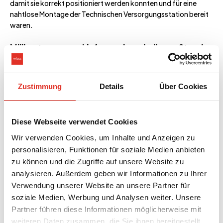
damit sie korrekt positioniert werden konnten und für eine
nahtlose Montage der Technischen Versorgungsstation bereit
waren.
Millimetergenaue Lieferung innerhalb von Stunden
Die Technische Versorgungsstation wurde mit einem Tieflader
aus Vinderup angeliefert und mit einem großen Mobilkran auf
der Baustelle abgesetzt. Innerhalb von fünf Stunden wurde das
Zustimmung
Details
Über Cookies
24 Tonnen schwere Gehäuse millimetergenau über den
Verbindungsrohren positioniert und an das Wärmenetz
angeschlossen.
Diese Webseite verwendet Cookies
„Das Haus war an einem Tag fertig und alle Rohre wurden am
Wir verwenden Cookies, um Inhalte und Anzeigen zu
selben Tag angeschweißt und angeschlossen“, erzählt Anders
personalisieren, Funktionen für soziale Medien anbieten
Lund beeindruckt.
zu können und die Zugriffe auf unsere Website zu
analysieren. Außerdem geben wir Informationen zu Ihrer
„Wir sind mit der Lösung zufrieden und haben pünktlich und
Verwendung unserer Website an unsere Partner für
preiswert eine Technische Versorgungsstation erhalten. Der
Bauprozess war effizient und unproblematisch.“
soziale Medien, Werbung und Analysen weiter. Unsere
Partner führen diese Informationen möglicherweise mit
„Sie haben all die Nachteile einer größeren Baustelle umgangen,
weiteren Daten zusammen, die Sie ihnen bereitgestellt