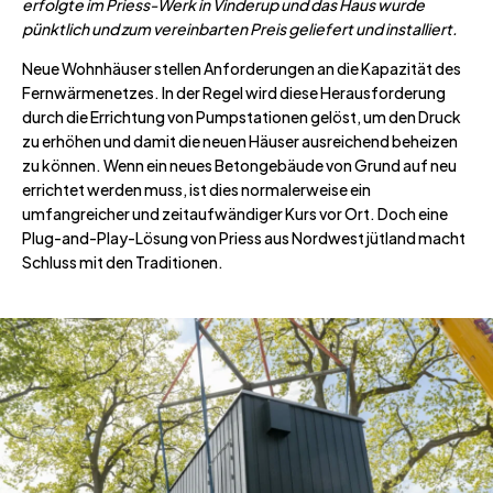
erfolgte im Priess-Werk in Vinderup und das Haus wurde
pünktlich und zum vereinbarten Preis geliefert und installiert.
Neue Wohnhäuser stellen Anforderungen an die Kapazität des
Fernwärmenetzes. In der Regel wird diese Herausforderung
durch die Errichtung von Pumpstationen gelöst, um den Druck
zu erhöhen und damit die neuen Häuser ausreichend beheizen
zu können. Wenn ein neues Betongebäude von Grund auf neu
errichtet werden muss, ist dies normalerweise ein
umfangreicher und zeitaufwändiger Kurs vor Ort. Doch eine
Plug-and-Play-Lösung von Priess aus Nordwestjütland macht
Schluss mit den Traditionen.