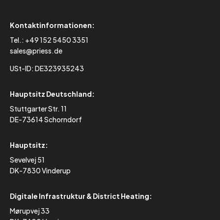
Kontaktinformationen:
Tel.:
+49 152 5450 3351
sales@priess.de
USt-ID: DE323935243
Hauptsitz Deutschland:
Stuttgarter Str. 11
DE-73614 Schorndorf
Hauptsitz:
Sevelvej 51
DK-7830 Vinderup
Digitale Infrastruktur & District Heating:
Mørupvej 33