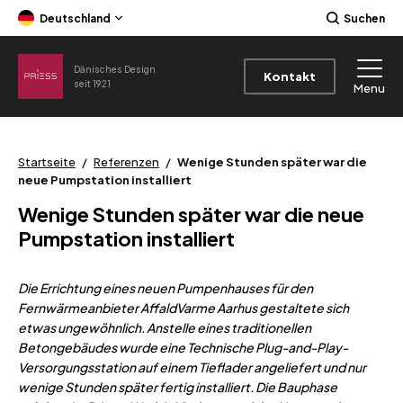
Deutschland
Suchen
Dänisches Design
Kontakt
seit 1921
Menu
Startseite
/
Referenzen
/
Wenige Stunden später war die
neue Pumpstation installiert
Wenige Stunden später war die neue
Pumpstation installiert
Die Errichtung eines neuen Pumpenhauses für den
Fernwärmeanbieter AffaldVarme Aarhus gestaltete sich
etwas ungewöhnlich. Anstelle eines traditionellen
Betongebäudes wurde eine Technische Plug-and-Play-
Versorgungsstation auf einem Tieflader angeliefert und nur
wenige Stunden später fertig installiert. Die Bauphase