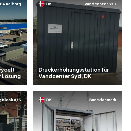
KEA Aalborg
DK
Vandcenter SYD
cycelt
Druckerhöhungsstation für
r Lösung
Vandcenter Syd, DK
g Kloak A/S
DK
Banedanmark