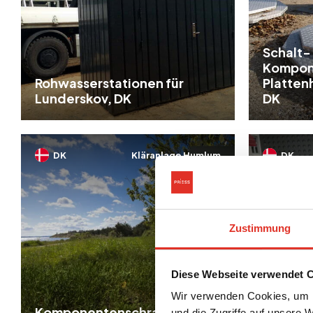
Schalt-
Kompon
Rohwasserstationen für
Plattenh
Lunderskov, DK
DK
DK
Kläranlage Humlum
DK
Zustimmung
Diese Webseite verwendet 
Wir verwenden Cookies, um I
Komponentenschrank für
Technik
und die Zugriffe auf unsere 