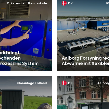
Gråsten Landbrugsskole
DK
I
k bringt
echenden
Aalborg Forsyning re
rozess ins System
Abwärme mit flexible
Kläranlage Lolland
DK
Aalbor