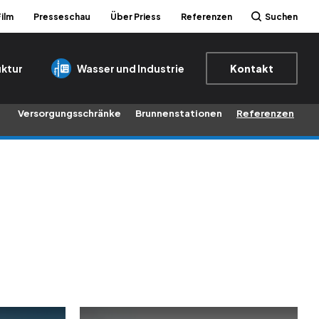
Film
Presseschau
Über Priess
Referenzen
Suchen
uktur
Wasser und Industrie
Kontakt
Versorgungsschränke
Brunnenstationen
Referenzen