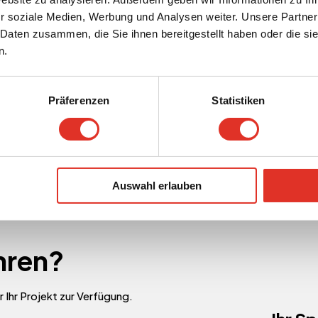
ung
Kapazität ersetzt
r soziale Medien, Werbung und Analysen weiter. Unsere Partner
 Daten zusammen, die Sie ihnen bereitgestellt haben oder die s
n.
1
2
Präferenzen
Statistiken
Auswahl erlauben
hren?
 Ihr Projekt zur Verfügung.