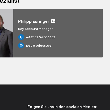
ezialist
Philipp Euringer
Key Account Manager
+49 152 54503352
peu@priess.de
Folgen Sie uns in den sozialen Medien: