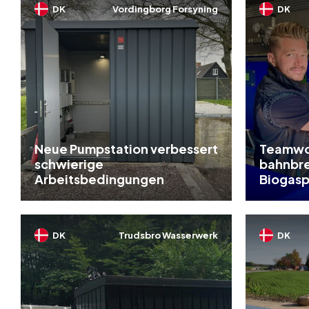
DK
Vordingborg Forsyning
DK
Neue Pumpstation verbessert
Teamwor
schwierige
bahnbr
Arbeitsbedingungen
Biogasp
DK
Trudsbro Wasserwerk
DK