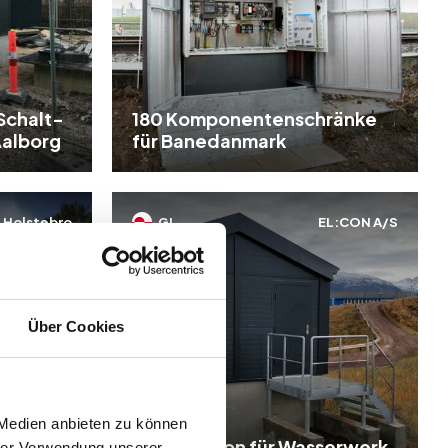
Schalt-
180 Komponentenschränke
Aalborg
für Banedanmark
n Holstebro
GL
EL:CON A/S
Über Cookies
erwerk
 Medien anbieten zu können
elter
Pumpstation für Wasserwerk
hrer Verwendung unserer