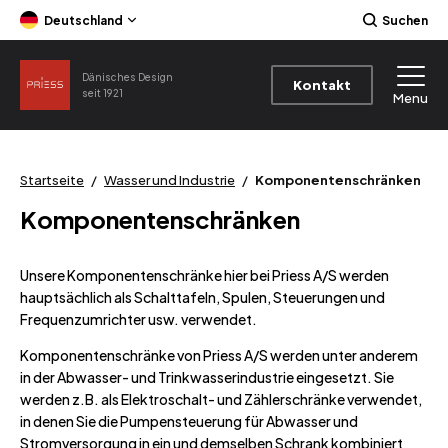
Deutschland
Suchen
Dänisches Design
Kontakt
seit 1921
Menu
Startseite
/
Wasser und Industrie
/
Komponentenschränken
Komponentenschränken
Unsere Komponentenschränke hier bei Priess A/S werden
hauptsächlich als Schalttafeln, Spulen, Steuerungen und
Frequenzumrichter usw. verwendet.
Komponentenschränke von Priess A/S werden unter anderem
in der Abwasser- und Trinkwasserindustrie eingesetzt. Sie
werden z.B. als Elektroschalt- und Zählerschränke verwendet,
in denen Sie die Pumpensteuerung für Abwasser und
Stromversorgung in ein und demselben Schrank kombiniert