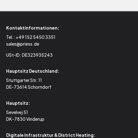
Kontaktinformationen:
Tel.:
+49 152 5450 3351
sales@priess.de
USt-ID: DE323935243
Hauptsitz Deutschland:
Stuttgarter Str. 11
DE-73614 Schorndorf
Hauptsitz:
Sevelvej 51
DK-7830 Vinderup
Digitale Infrastruktur & District Heating: