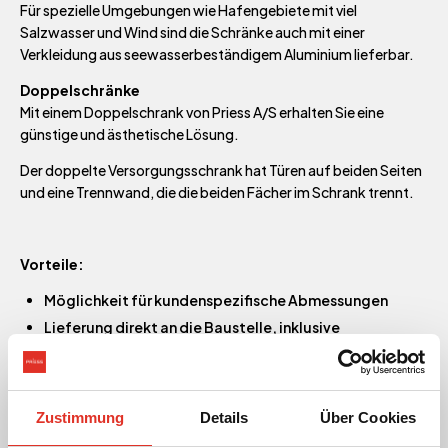
Für spezielle Umgebungen wie Hafengebiete mit viel
Salzwasser und Wind sind die Schränke auch mit einer
Verkleidung aus seewasserbeständigem Aluminium lieferbar.
Doppelschränke
Mit einem Doppelschrank von Priess A/S erhalten Sie eine
günstige und ästhetische Lösung.
Der doppelte Versorgungsschrank hat Türen auf beiden Seiten
und eine Trennwand, die die beiden Fächer im Schrank trennt.
Vorteile:
Möglichkeit für kundenspezifische Abmessungen
Lieferung direkt an die Baustelle, inklusive
Montageplatte, Sockel und Abdichtung gegen
Feuchtigkeit
Die Grundkonstruktion besteht aus einer 3 mm starken,
Zustimmung
Details
Über Cookies
gebogenen Tafel, die verschraubt wird
Große Festigkeit und lange Haltbarkeit.