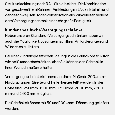
Strukturlackierung nach RAL-Skala lackiert. Die Kombination
von geschweißtem Rahmen, Verkleidung mit Aluzinktafeln und
der geschweißten Bodenkonstruktion aus Winkeleisen verleiht
dem Versorgungsschrank eine sehr große Festigkeit.
Kundenspezifische Versorgungsschränke
Neben unseren Standard-Versorgungsschränken haben wir
auch die Möglichkeit, Lösungen nach Ihren Anforderungen und
Wünschen zu liefern.
Bei einer kundenspezifischen Lösung ist die Grundkonstruktion
wie bei Standardschränken, aber Sie können den Schrank in
Ihren Wunschmaßen erhalten.
Versorgungsschränke können nach Ihren Maßen in 200-mm-
Modulsprüngen (Breite und Tiefe) hergestellt werden. In der
Höhe sind 1250 mm, 1500 mm, 1750 mm, 2000 mm, 2200
mm und 2400 mm möglich.
Die Schränke können mit 50 und 100-mm-Dämmung geliefert
werden.