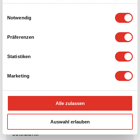
haben oder die sie im Rahmen Ihrer Nutzung der Dienste
gesammelt haben.
Einwilligungsauswahl
Datenblätter
Notwendig
Datenblatt – Priess Shelters
Präferenzen
Download
Vorschau
Statistiken
Datenblätter
Marketing
Handhabungs- und Aufstellungsanleitung –
Classic
Alle zulassen
Download
Vorschau
Auswahl erlauben
Datenblätter