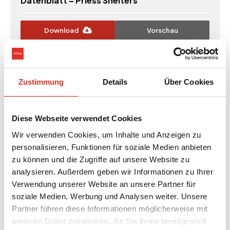
Datenblatt – Priess Shelters
Download
Vorschau
Datenblätter
Zustimmung
Details
Über Cookies
Datenblatt – Priess Shelters
Diese Webseite verwendet Cookies
Download
Vorschau
Wir verwenden Cookies, um Inhalte und Anzeigen zu
personalisieren, Funktionen für soziale Medien anbieten
zu können und die Zugriffe auf unsere Website zu
Datenblätter
analysieren. Außerdem geben wir Informationen zu Ihrer
Datenblatt – Priess Shelters
Verwendung unserer Website an unsere Partner für
soziale Medien, Werbung und Analysen weiter. Unsere
Partner führen diese Informationen möglicherweise mit
Download
Vorschau
weiteren Daten zusammen, die Sie ihnen bereitgestellt