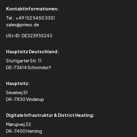
Kontaktinformationen:
Tel.:
+49 152 5450 3351
sales@priess.de
USt-ID: DE323935243
Hauptsitz Deutschland:
Stuttgarter Str. 11
DE-73614 Schorndorf
Hauptsitz:
Sevelvej 51
DK-7830 Vinderup
Digitale Infrastruktur & District Heating:
Mørupvej 33
DK-7400 Herning