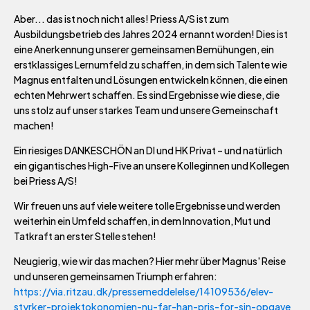
Aber... das ist noch nicht alles! Priess A/S ist zum
Ausbildungsbetrieb des Jahres 2024 ernannt worden! Dies ist
eine Anerkennung unserer gemeinsamen Bemühungen, ein
erstklassiges Lernumfeld zu schaffen, in dem sich Talente wie
Magnus entfalten und Lösungen entwickeln können, die einen
echten Mehrwert schaffen. Es sind Ergebnisse wie diese, die
uns stolz auf unser starkes Team und unsere Gemeinschaft
machen!
Ein riesiges DANKESCHÖN an DI und HK Privat – und natürlich
ein gigantisches High-Five an unsere Kolleginnen und Kollegen
bei Priess A/S!
Wir freuen uns auf viele weitere tolle Ergebnisse und werden
weiterhin ein Umfeld schaffen, in dem Innovation, Mut und
Tatkraft an erster Stelle stehen!
Neugierig, wie wir das machen? Hier mehr über Magnus' Reise
und unseren gemeinsamen Triumph erfahren:
https://via.ritzau.dk/pressemeddelelse/14109536/elev-
styrker-projektokonomien-nu-far-han-pris-for-sin-opgave