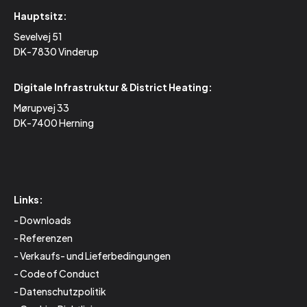
Hauptsitz:
Sevelvej 51
DK-7830 Vinderup
Digitale Infrastruktur & District Heating:
Mørupvej 33
DK-7400 Herning
Links:
Downloads
Referenzen
Verkaufs- und Lieferbedingungen
Code of Conduct
Datenschutzpolitik