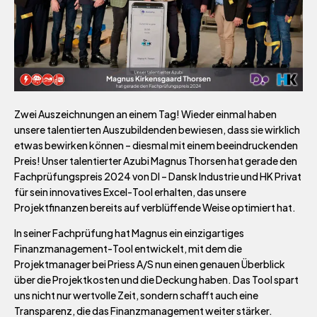
Zwei Auszeichnungen an einem Tag! Wieder einmal haben
unsere talentierten Auszubildenden bewiesen, dass sie wirklich
etwas bewirken können – diesmal mit einem beeindruckenden
Preis! Unser talentierter Azubi Magnus Thorsen hat gerade den
Fachprüfungspreis 2024 von DI – Dansk Industrie und HK Privat
für sein innovatives Excel-Tool erhalten, das unsere
Projektfinanzen bereits auf verblüffende Weise optimiert hat.
In seiner Fachprüfung hat Magnus ein einzigartiges
Finanzmanagement-Tool entwickelt, mit dem die
Projektmanager bei Priess A/S nun einen genauen Überblick
über die Projektkosten und die Deckung haben. Das Tool spart
uns nicht nur wertvolle Zeit, sondern schafft auch eine
Transparenz, die das Finanzmanagement weiter stärker.