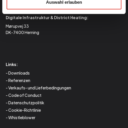
Auswahl erlauben
DK-7830 Vinderup
Digitale Infrastruktur & District Heating:
Mørupvej 33
DK-7400 Herning
Links:
Downloads
Referenzen
Verkaufs- und Lieferbedingungen
Code of Conduct
Datenschutzpolitik
Cookie-Richtlinie
Whistleblower