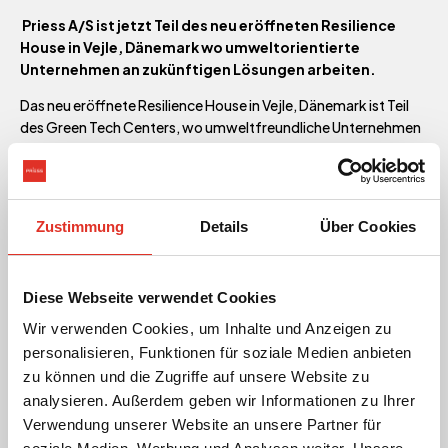
Priess A/S ist jetzt Teil des neu eröffneten Resilience
House in Vejle, Dänemark wo umweltorientierte
Unternehmen an zukünftigen Lösungen arbeiten.
Das neu eröffnete Resilience House in Vejle, Dänemark ist Teil
des Green Tech Centers, wo umweltfreundliche Unternehmen
an zukünftigen Lösungen für Energie, Klima, Wasser und Daten
arbeiten.
Priess A/S ist auch Teil der Bürogemeinschaft im Resilience
Zustimmung
Details
Über Cookies
House und damit Teil des innovativen Netzwerks grüner
Unternehmen im Green Tech Center. Exportmanager Lars
Damgaard erklärt: „Es gibt auch einen klaren kommerziellen
Aspekt in Verbindung mit dem Green Tech Center, da das
Diese Webseite verwendet Cookies
Zentrum jährlich mehr als 6000 Besucher innerhalb des grünen
Wir verwenden Cookies, um Inhalte und Anzeigen zu
Segmentes hat. Bisher wurden wir von Delegationen aus China,
personalisieren, Funktionen für soziale Medien anbieten
Kanada, Ungarn, Polen und nordischen Ländern besucht. “
zu können und die Zugriffe auf unsere Website zu
Als einer der führenden Anbieter von Solar-
analysieren. Außerdem geben wir Informationen zu Ihrer
Straßenbeleuchtung hat Priess A/S zudem den
Verwendung unserer Website an unsere Partner für
selbstversorgenden Plectre Sun Solarmast außerhalb des