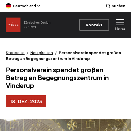
Deutschland
Suchen
Dänisches Design
Kontakt
seit 1921
Menu
Startseite
/
Neuigkeiten
/
Personalverein spendet großen
Betrag an Begegnungszentrum in Vinderup
Personalverein spendet großen
Betrag an Begegnungszentrum in
Vinderup
18. DEZ. 2023