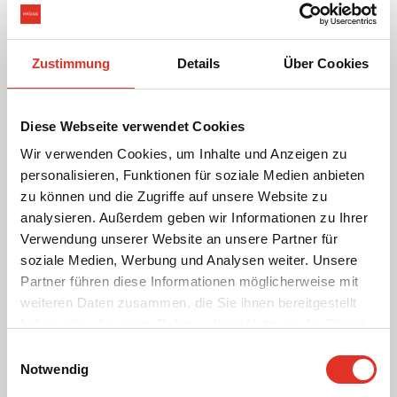
Zustimmung
Details
Über Cookies
Diese Webseite verwendet Cookies
Wir verwenden Cookies, um Inhalte und Anzeigen zu
personalisieren, Funktionen für soziale Medien anbieten
zu können und die Zugriffe auf unsere Website zu
analysieren. Außerdem geben wir Informationen zu Ihrer
Weihnachten ist das Fest der Gaben – daher freuen wir uns, die
Verwendung unserer Website an unsere Partner für
Erlöse der diesjährigen Priess-Weihnachtslotterie an unser
lokales Begegnungszentrum „Bystuen“ in Vinderup zu
soziale Medien, Werbung und Analysen weiter. Unsere
spenden, das ein fantastisches Gemeinschaftsgefühl
Partner führen diese Informationen möglicherweise mit
kultiviert.
weiteren Daten zusammen, die Sie ihnen bereitgestellt
haben oder die sie im Rahmen Ihrer Nutzung der Dienste
In der „Bystuen“ treffen und inspirieren sich Menschen über
gesammelt haben.
Einwilligungsauswahl
gesellschaftliche Grenzen und Generationen hinweg. Die
Notwendig
Begegnungsstätte ist eine Art künstlerische Projektwerkstatt,
in die Bürgergruppen und Künstler:innen eingeladen werden.