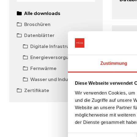
Alle downloads
Broschüren
Datenblätter
Datenblä
Priess
Digitale Infrastruktur
Sikring
Energieversorgung
Zustimmung
Fernwärme
Wasser und Industrie
Diese Webseite verwendet 
Zertifika
Zertifikate
CE-Zer
Wir verwenden Cookies, um I
Produk
und die Zugriffe auf unsere 
1090-1
Website an unsere Partner fü
möglicherweise mit weiteren
der Dienste gesammelt habe
Einwilligungsauswahl