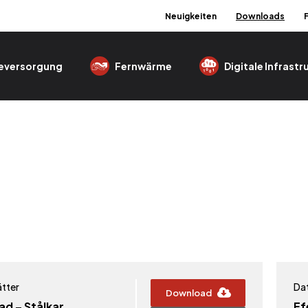
Neuigkeiten
Downloads
eversorgung
Fernwärme
Digitale Infrastr
tter
Da
Download
ad – Stålkar
Ef