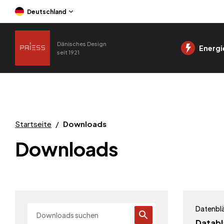
Deutschland
Dänisches Design
Energi
seit 1921
Startseite
/
Downloads
Downloads
Datenblä
Databl