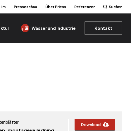
Film
Presseschau
Über Priess
Referenzen
Suchen
uktur
Wasser und Industrie
Kontakt
tenblätter
Download
en-montagevejledning