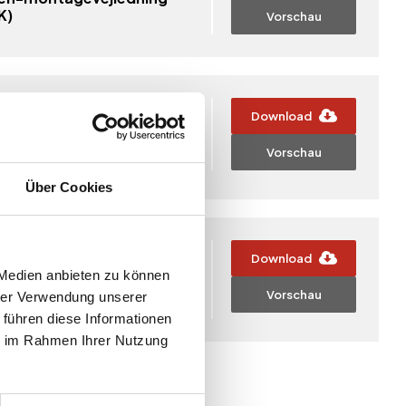
K)
Vorschau
tifikate
Download
-Zertifikat – Werkseigene
oduktionskontrolle (EN
Vorschau
991)
Über Cookies
oschüren
Download
iess Fernwärme
 Medien anbieten zu können
Vorschau
hrer Verwendung unserer
 führen diese Informationen
ie im Rahmen Ihrer Nutzung
6
7