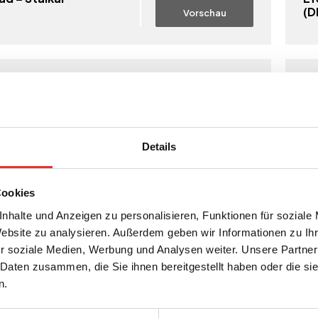
(D
Vorschau
tter
Zer
Download
 by EFEN –
CE
slister
Pr
Vorschau
14
Details
Cookies
te
Br
Download
tifikat – Werkseigene
Pr
nhalte und Anzeigen zu personalisieren, Funktionen für soziale
tionskontrolle (EN
Vorschau
Website zu analysieren. Außerdem geben wir Informationen zu I
)
r soziale Medien, Werbung und Analysen weiter. Unsere Partner
 Daten zusammen, die Sie ihnen bereitgestellt haben oder die s
n.
1
…
5