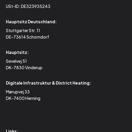
USt-ID: DE323935243
Hauptsitz Deutschland:
Stuttgarter Str. 11
DE-73614 Schorndorf
Hauptsitz:
Sevelvej 51
DK-7830 Vinderup
Digitale Infrastruktur & District Heating:
Mørupvej 33
DK-7400 Herning
Links: