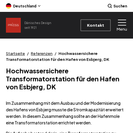
Deutschland
Suchen
Dänisches Design
Kontakt
seit 1921
Menu
Startseite
/
Referenzen
/
Hochwassersichere
Transformatorstation für den Hafen von Esbjerg, DK
Hochwassersichere
Transformatorstation für den Hafen
von Esbjerg, DK
Im Zusammenhang mit dem Ausbau und der Modernisierung
des Hafens von Esbjerg musste die Stromkapazität erweitert
werden. In diesem Zusammenhang sollte an der Hafenmole
eine Transformatorstation errichtet werden.