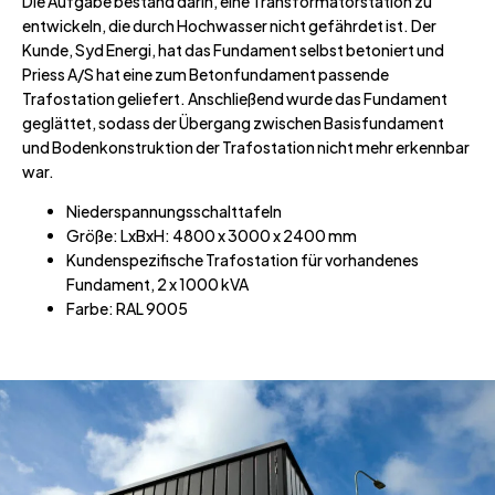
Die Aufgabe bestand darin, eine Transformatorstation zu
entwickeln, die durch Hochwasser nicht gefährdet ist. Der
Kunde, Syd Energi, hat das Fundament selbst betoniert und
Priess A/S hat eine zum Betonfundament passende
Trafostation geliefert. Anschließend wurde das Fundament
geglättet, sodass der Übergang zwischen Basisfundament
und Bodenkonstruktion der Trafostation nicht mehr erkennbar
war.
Niederspannungsschalttafeln
Größe: LxBxH: 4800 x 3000 x 2400 mm
Kundenspezifische Trafostation für vorhandenes
Fundament, 2 x 1000 kVA
Farbe: RAL 9005