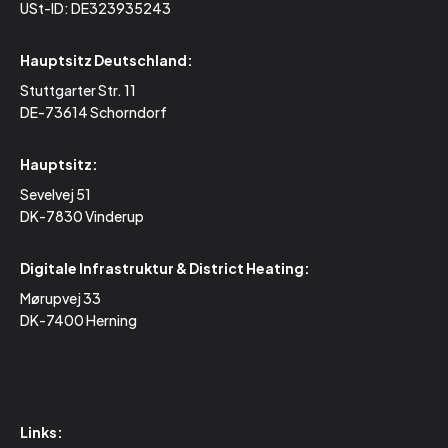
USt-ID: DE323935243
Hauptsitz Deutschland:
Stuttgarter Str. 11
DE-73614 Schorndorf
Hauptsitz:
Sevelvej 51
DK-7830 Vinderup
Digitale Infrastruktur & District Heating:
Mørupvej 33
DK-7400 Herning
Links: