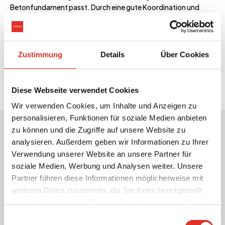
Betonfundament passt. Durch eine gute Koordination und
gute Zusammenarbeit zwischen Syd Energi und Priess A/S
gelang es, das Fundament und die Trafostation perfekt
aufeinander abzustimmen.
Zustimmung
Details
Über Cookies
Die Transformatorstation wurde komplett mit zwei
Niederspannungsschalttafeln geliefert.
Diese Webseite verwendet Cookies
Wir verwenden Cookies, um Inhalte und Anzeigen zu
personalisieren, Funktionen für soziale Medien anbieten
zu können und die Zugriffe auf unsere Website zu
Entsprechende Referenzen
analysieren. Außerdem geben wir Informationen zu Ihrer
Verwendung unserer Website an unsere Partner für
soziale Medien, Werbung und Analysen weiter. Unsere
DK
Brande Brint
Partner führen diese Informationen möglicherweise mit
weiteren Daten zusammen, die Sie ihnen bereitgestellt
haben oder die sie im Rahmen Ihrer Nutzung der Dienste
gesammelt haben.
Einwilligungsauswahl