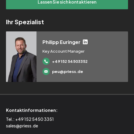
Ihr Spezialist
Philipp Euringer
Key Account Manager
+49 152 54503352
peu@priess.de
Kontaktinformationen:
Tel.:
+49 152 5450 3351
sales@priess.de